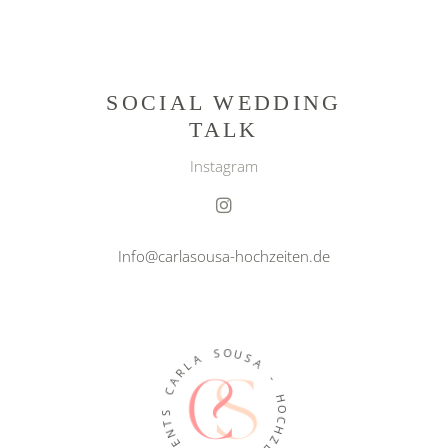
SOCIAL WEDDING
TALK
Instagram
Info@carlasousa-hochzeiten.de
O
S
U
A
S
L
A
R
A
-
C
H
S
O
T
C
N
H
E
Z