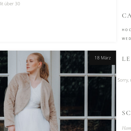
Mit über 30
C
HOC
WE
18 März
L
Sorry,
S
Ham