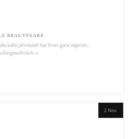
OLE BRAUTPAARE
e kalte Jahreszeit hat ihren ganz eigenen,
außergewöhnlich, s
2 Nov.