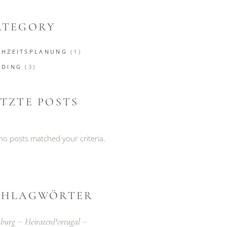
ATEGORY
HZEITSPLANUNG
(1)
DDING
(3)
ETZTE POSTS
 no posts matched your criteria.
CHLAGWÖRTER
burg
HeiratenPortugal