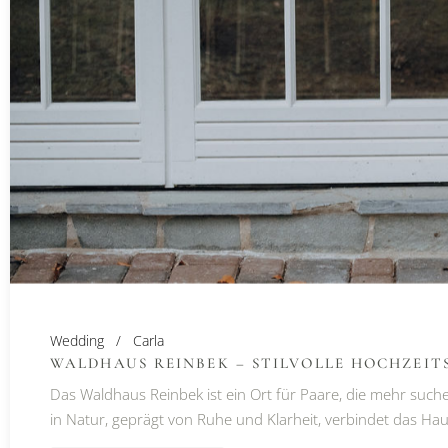
Wedding
Carla
WALDHAUS REINBEK – STILVOLLE HOCHZEI
Das Waldhaus Reinbek ist ein Ort für Paare, die mehr suchen
in Natur, geprägt von Ruhe und Klarheit, verbindet das Haus