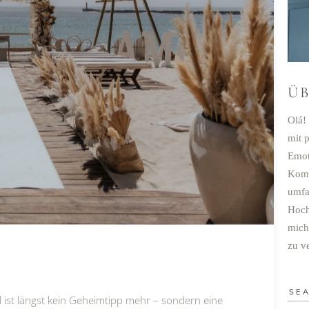
Ü
Olá!
mit 
Emot
Komb
umfa
Hochz
mich
zu v
 ist längst kein Geheimtipp mehr – sondern eine