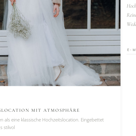
Hoch
Rein
Wedd
Alte
TSLOCATION MIT ATMOSPHÄRE
 als eine klassische Hochzeitslocation. Eingebettet
 stilvol