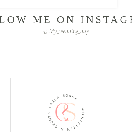
LOW ME ON INSTA
@ My_wedding_day
A
S
L
K
O
R
U
A
S
C
A
S
-
T
N
H
E
O
V
C
E
H
Z
&
E
I
N
T
E