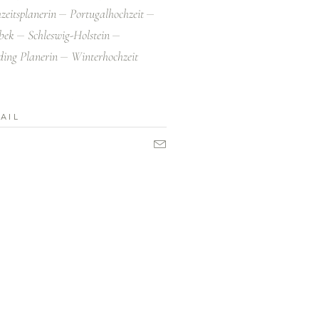
zeitsplanerin
Portugalhochzeit
bek
Schleswig-Holstein
ing Planerin
Winterhochzeit
rnative: