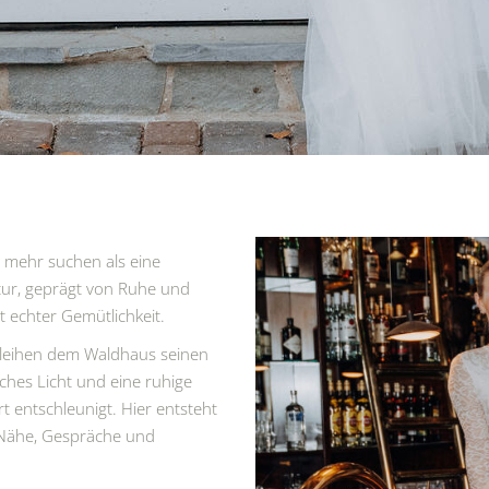
e mehr suchen als eine
atur, geprägt von Ruhe und
it echter Gemütlichkeit.
leihen dem Waldhaus seinen
ches Licht und eine ruhige
t entschleunigt. Hier entsteht
 Nähe, Gespräche und