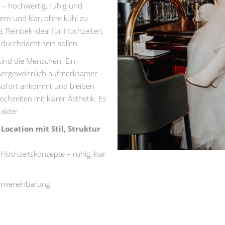
 – hochwertig, ruhig und
ern und klar, ohne kühl zu
 Reinbek ideal für Hochzeiten,
 durchdacht sein sollen.
ind die Menschen. Ein
außergewöhnlich aufmerksamer
 sofort ankommt und bleiben
chzeiten mit klarer Ästhetik. Es
rakter.
Location mit Stil, Struktur
r Hochzeitskonzepte – ruhig, klar
invereinbarung